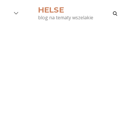
Skip
HELSE
to
search
blog na tematy wszelakie
content