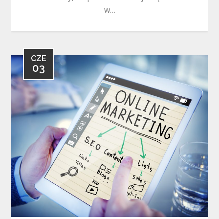
w…
CZE
03