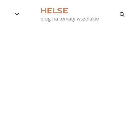
Skip
HELSE
to
search
blog na tematy wszelakie
content