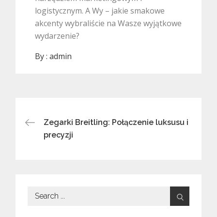
logistycznym. A Wy – jakie smakowe
akcenty wybraliście na Wasze wyjątkowe
wydarzenie?
By :
admin
Nawigacja
Zegarki Breitling: Połączenie luksusu i
precyzji
wpisu
Search
for: