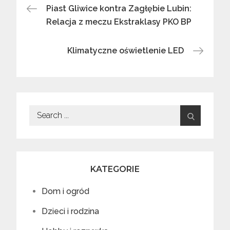
Nawigacja
Piast Gliwice kontra Zagłębie Lubin:
Relacja z meczu Ekstraklasy PKO BP
wpisu
Klimatyczne oświetlenie LED
Search
for:
KATEGORIE
Dom i ogród
Dzieci i rodzina