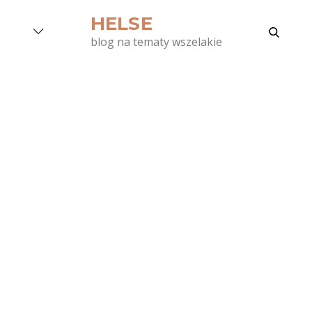
Skip
HELSE
to
search
blog na tematy wszelakie
content