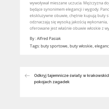
wywoływał mieszane uczucia. Mężczyzna dojr
będące synonimem elegancji i wygody. Pan
ekskluzywne obuwie, chętnie kupują buty 
odznaczają się wysoką jakością wykonania,
oferowane jest właśnie obuwie włoskie z wyż
By :
Alfred Pasiak
Tags:
buty sportowe
buty włoskie
eleganc
Nawigacja
Odkryj tajemnicze światy w krakowskic
pokojach zagadek
wpisu