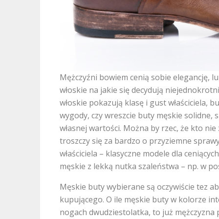
Mężczyźni bowiem cenią sobie elegancję, lu
włoskie na jakie się decydują niejednokrotn
włoskie pokazują klasę i gust właściciela, 
wygody, czy wreszcie buty męskie solidne, 
własnej wartości. Można by rzec, że kto nie 
troszczy się za bardzo o przyziemne spraw
właściciela – klasyczne modele dla ceniącyc
męskie z lekką nutka szaleństwa – np. w p
Męskie buty wybierane są oczywiście tez ab
kupującego. O ile męskie buty w kolorze int
nogach dwudziestolatka, to już mężczyzna p