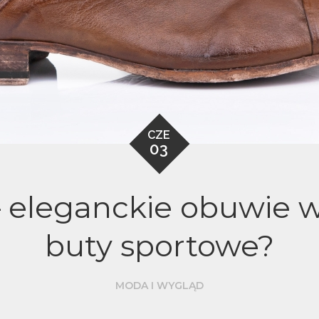
CZE
03
 eleganckie obuwie w
buty sportowe?
MODA I WYGLĄD