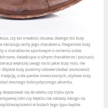
ksus, czy też trwałość obuwia, dlatego też buty
ie obrazują cechy jego charakteru. Eleganckie buty
buty o charakterze sportowym o cenieniu sobie
skórzane, świadczące o silnym charakterze i poczuciu
zwraca większej uwagi na to jakie buty nosi, nie
y. Męskie buty powinny odzwierciedlać osobowość
h tradycję, a dla panów nowoczesnych, stylowe buty
ostaci mocnego kolorystycznego akcentu.
y dopasować się do wieku czy trybu życia
ensywnej żółci czy błękitu nie zdziwią nikogo na
ięćdziesięcioletni w butach tego typu będzie