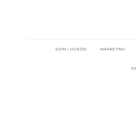
Skip
to
content
DOM I OGRÓD
MARKETING
P