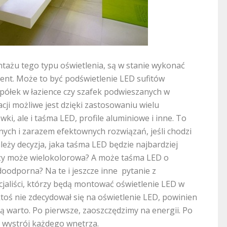
ntażu tego typu oświetlenia, są w stanie wykonać
lient. Może to być podświetlenie LED sufitów
 półek w łazience czy szafek podwieszanych w
ji możliwe jest dzięki zastosowaniu wielu
ki, ale i taśma LED, profile aluminiowe i inne. To
ch i zarazem efektownych rozwiązań, jeśli chodzi
ależy decyzja, jaka taśma LED będzie najbardziej
y może wielokolorowa? A może taśma LED o
doodporna? Na te i jeszcze inne pytanie z
liści, którzy będą montować oświetlenie LED w
ktoś nie zdecydował się na oświetlenie LED, powinien
ią warto. Po pierwsze, zaoszczędzimy na energii. Po
 wystrój każdego wnętrza.