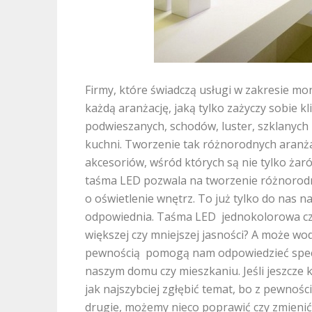
Firmy, które świadczą usługi w zakresie mo
każdą aranżację, jaką tylko zażyczy sobie k
podwieszanych, schodów, luster, szklanych
kuchni. Tworzenie tak różnorodnych aranżac
akcesoriów, wśród których są nie tylko żarów
taśma LED pozwala na tworzenie różnorodny
o oświetlenie wnętrz. To już tylko do nas n
odpowiednia. Taśma LED jednokolorowa cz
większej czy mniejszej jasności? A może wo
pewnością pomogą nam odpowiedzieć specja
naszym domu czy mieszkaniu. Jeśli jeszcze 
jak najszybciej zgłębić temat, bo z pewnośc
drugie, możemy nieco poprawić czy zmienić