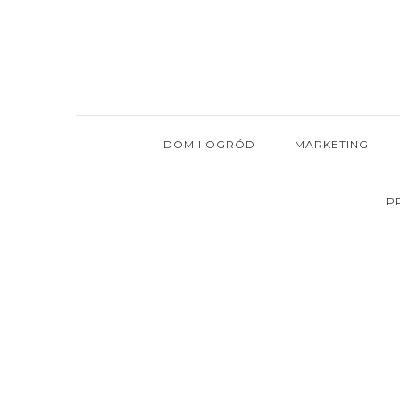
Skip
to
content
DOM I OGRÓD
MARKETING
P