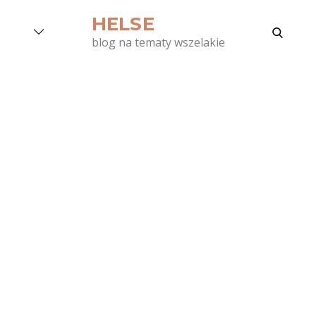
Skip
HELSE
to
search
blog na tematy wszelakie
content