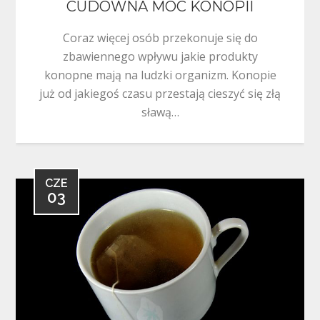
CUDOWNA MOC KONOPII
Coraz więcej osób przekonuje się do
zbawiennego wpływu jakie produkty
konopne mają na ludzki organizm. Konopie
już od jakiegoś czasu przestają cieszyć się złą
sławą…
CZE
03