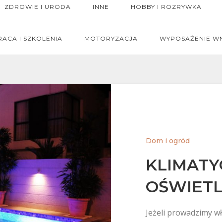
ZDROWIE I URODA
INNE
HOBBY I ROZRYWKA
RACA I SZKOLENIA
MOTORYZACJA
WYPOSAŻENIE W
Dom i ogród
KLIMATY
OŚWIETL
Jeżeli prowadzimy w