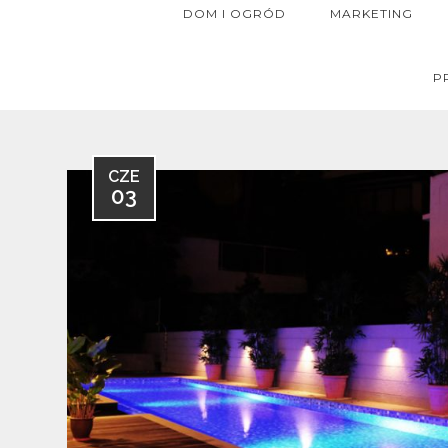
DOM I OGRÓD
MARKETING
P
CZE
03