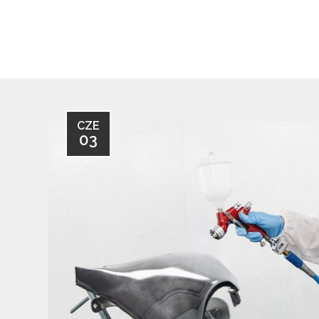
CZE
03