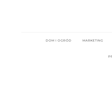
Skip
to
content
DOM I OGRÓD
MARKETING
P